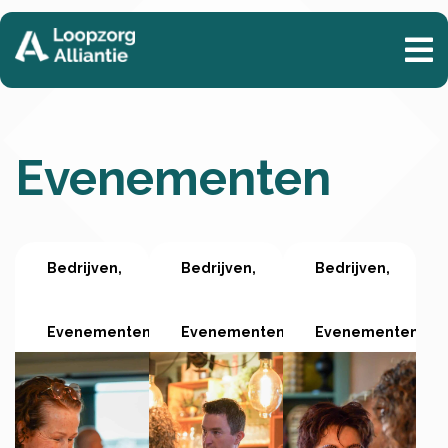
Evenementen
Bedrijven
2
Bedrijven
7
Bedrijven
4
april
oktober
okto
2025
2024
202
Evenementen
Evenementen
Evenementen