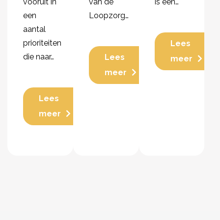
vooruit in
van de
is een…
een
Loopzorg…
aantal
prioriteiten
Lees
die naar…
Lees
meer
meer
Lees
meer