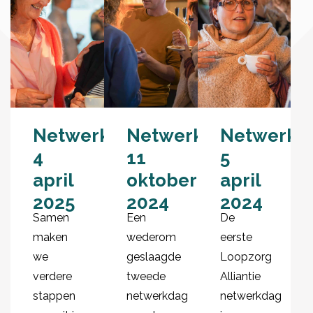
Netwerkdag
Netwerkdag
Netwerkd
4
11
5
april
oktober
april
2025
2024
2024
Samen
Een
De
maken
wederom
eerste
we
geslaagde
Loopzorg
verdere
tweede
Alliantie
stappen
netwerkdag
netwerkdag